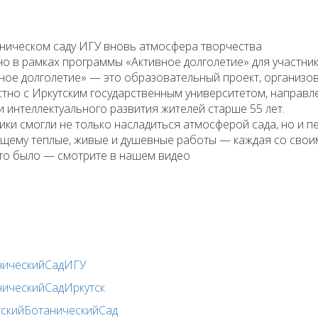
ническом саду ИГУ вновь атмосфера творчества
о в рамках программы «Активное долголетие» для участник
ное долголетие» — это образовательный проект, организо
тно с Иркутским государственным университетом, направл
и интеллектуального развития жителей старше 55 лет.
ики смогли не только насладиться атмосферой сада, но и пе
щему теплые, живые и душевные работы — каждая со свои
это было — смотрите в нашем видео
ническийСадИГУ
ническийСадИркутск
тскийБотаническийСад