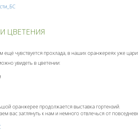
сти_БС
И ЦВЕТЕНИЯ
м ещё чувствуется прохлада, в наших оранжереях уже цар
ожно увидеть в цветении:
м
ьшой оранжерее продолжается выставка гортензий.
м вас заглянуть к нам и немного отвлечься от повседневн
С