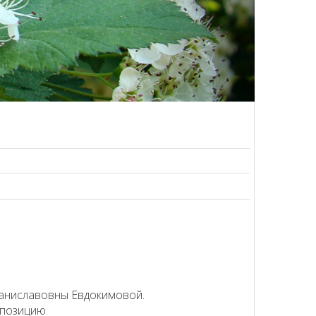
таниславовны Евдокимовой.
спозицию