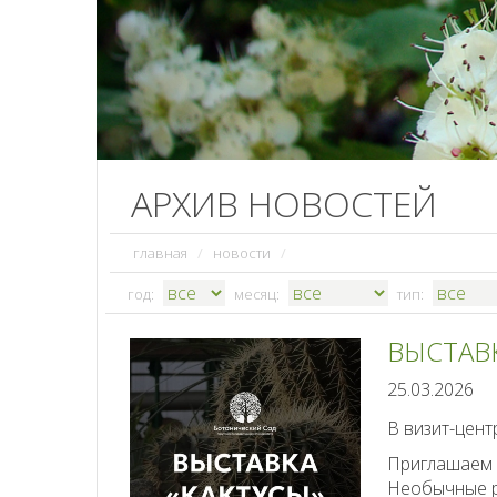
АРХИВ НОВОСТЕЙ
главная
/
новости
/
год:
месяц:
тип:
ВЫСТАВ
25.03.2026
В визит-цент
Приглашаем 
Необычные р