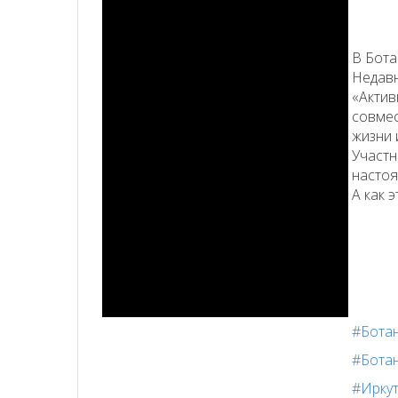
В Бота
Недавн
«Актив
совмес
жизни 
Участн
настоя
А как 
#Бота
#Бота
#Ирку