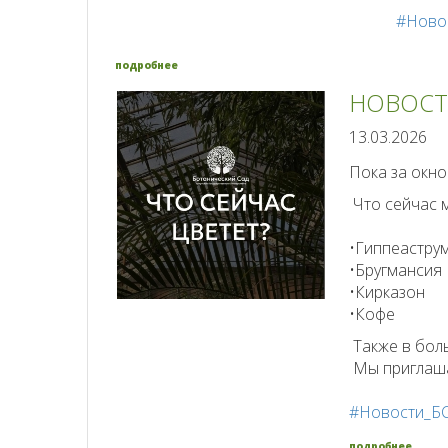
#Ново
подробнее
НОВОСТ
13.03.2026
Пока за окно
Что сейчас м
•Гиппеастру
•Бругмансия
•Кирказон
•Кофе
Также в бол
Мы приглашае
#Новости_Б
подробнее