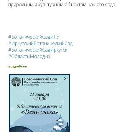
природным и культурным объектам нашего сада.
#БотаническийСадИГУ
#ИркутскийБотаническийСад
#БотаническийСадИркутск
#ОбластьМолодых
подробнее