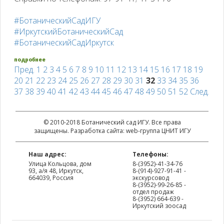
#БотаническийСадИГУ
#ИркутскийБотаническийСад
#БотаническийСадИркутск
подробнее
Пред.
1
2
3
4
5
6
7
8
9
10
11
12
13
14
15
16
17
18
19
20
21
22
23
24
25
26
27
28
29
30
31
32
33
34
35
36
37
38
39
40
41
42
43
44
45
46
47
48
49
50
51
52
След.
© 2010-2018 Ботанический сад ИГУ. Все права
защищены. Разработка сайта: web-группа ЦНИТ ИГУ
Наш адрес:
Телефоны:
Улица Кольцова, дом
8-(3952)-41-34-76
93, а/я 48, Иркутск,
8-(914)-927-91-41 -
664039, Россия
экскурсовод
8-(3952)-99-26-85 -
отдел продаж
8-(3952) 664-639 -
Иркутский зоосад