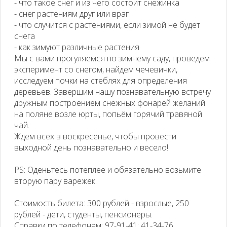
- что такое снег и из чего состоит снежинка
- снег растениям друг или враг
- что случится с растениями, если зимой не будет
снега
- как зимуют различные растения
Мы с вами прогуляемся по зимнему саду, проведем
эксперимент со снегом, найдем чечевички,
исследуем почки на стеблях для определения
деревьев. Завершим нашу познавательную встречу
дружным построением снежных фонарей желаний
на поляне возле юрты, попьём горячий травяной
чай.
Ждем всех в воскресенье, чтобы провести
выходной день познавательно и весело!
PS: Оденьтесь потеплее и обязательно возьмите
вторую пару варежек.
Стоимость билета: 300 рублей - взрослые, 250
рублей - дети, студенты, пенсионеры.
Справки по телефонам: 97-91-41; 41-34-76