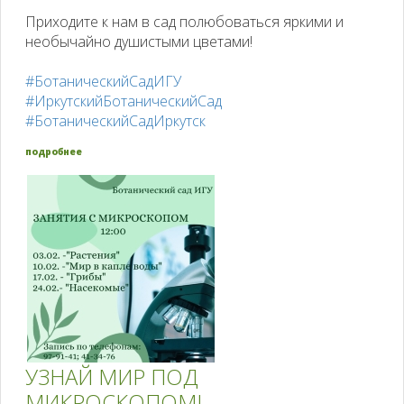
Приходите к нам в сад полюбоваться яркими и
необычайно душистыми цветами!
#БотаническийСадИГУ
#ИркутскийБотаническийСад
#БотаническийСадИркутск
подробнее
УЗНАЙ МИР ПОД
МИКРОСКОПОМ!