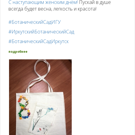
С наступающим женским днём!
Пускай в душе
всегда будет весна, легкость и красота!
#БотаническийСадИГУ
#ИркутскийБотаническийСад
#БотаническийСадИркутск
подробнее